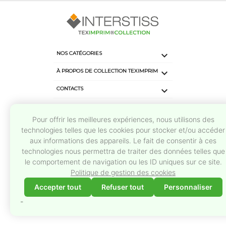

NOS CATÉGORIES

À PROPOS DE COLLECTION TEXIMPRIM
keyboard_arrow_down
CONTACTS
keyboard_arrow_down
SUIVEZ-NOUS
Pour offrir les meilleures expériences, nous utilisons des
technologies telles que les cookies pour stocker et/ou accéder
aux informations des appareils. Le fait de consentir à ces
technologies nous permettra de traiter des données telles que
le comportement de navigation ou les ID uniques sur ce site.
Politique de gestion des cookies
Accepter tout
Refuser tout
Personnaliser
©2026 - Tous droits réservés
INTERSTISS, Teximprim®Collection