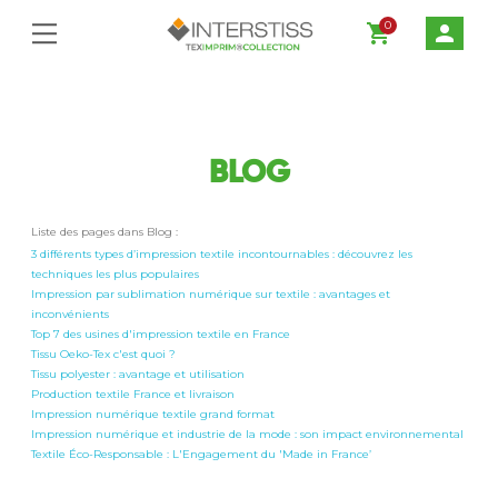
0
shopping_cart
person
BLOG
Liste des pages dans Blog :
3 différents types d’impression textile incontournables : découvrez les
techniques les plus populaires
Impression par sublimation numérique sur textile : avantages et
inconvénients
Top 7 des usines d'impression textile en France
Tissu Oeko-Tex c'est quoi ?
Tissu polyester : avantage et utilisation
Production textile France et livraison
Impression numérique textile grand format
Impression numérique et industrie de la mode : son impact environnemental
Textile Éco-Responsable : L'Engagement du 'Made in France’