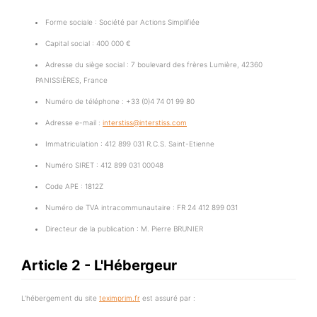
Forme sociale : Société par Actions Simplifiée
Capital social : 400 000 €
Adresse du siège social : 7 boulevard des frères Lumière, 42360
PANISSIÈRES, France
Numéro de téléphone : +33 (0)4 74 01 99 80
Adresse e-mail :
interstiss@interstiss.com
Immatriculation : 412 899 031 R.C.S. Saint-Etienne
Numéro SIRET : 412 899 031 00048
Code APE : 1812Z
Numéro de TVA intracommunautaire : FR 24 412 899 031
Directeur de la publication : M. Pierre BRUNIER
Article 2 - L'Hébergeur
L'hébergement du site
teximprim.fr
est assuré par :