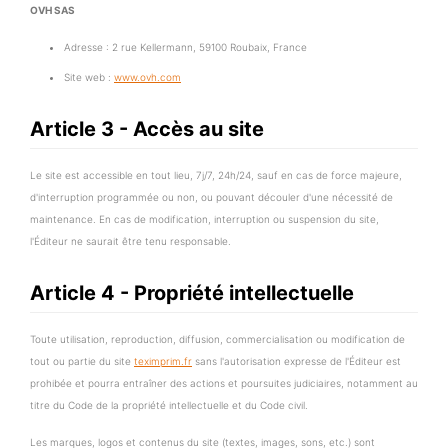
OVH SAS
Adresse : 2 rue Kellermann, 59100 Roubaix, France
Site web :
www.ovh.com
Article 3 - Accès au site
Le site est accessible en tout lieu, 7j/7, 24h/24, sauf en cas de force majeure,
d'interruption programmée ou non, ou pouvant découler d'une nécessité de
maintenance. En cas de modification, interruption ou suspension du site,
l'Éditeur ne saurait être tenu responsable.
Article 4 - Propriété intellectuelle
Toute utilisation, reproduction, diffusion, commercialisation ou modification de
tout ou partie du site
teximprim.fr
sans l'autorisation expresse de l'Éditeur est
prohibée et pourra entraîner des actions et poursuites judiciaires, notamment au
titre du Code de la propriété intellectuelle et du Code civil.
Les marques, logos et contenus du site (textes, images, sons, etc.) sont