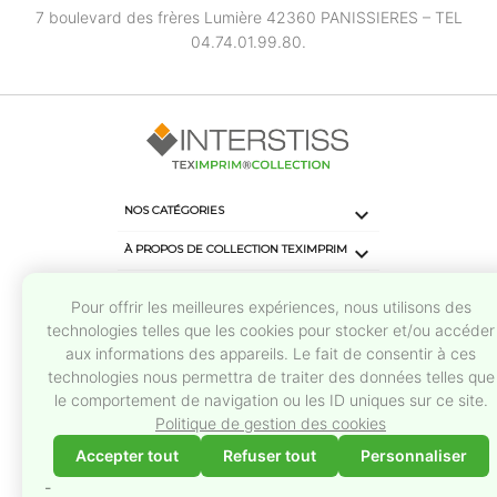
7 boulevard des frères Lumière 42360 PANISSIERES – TEL
04.74.01.99.80.

NOS CATÉGORIES

À PROPOS DE COLLECTION TEXIMPRIM
keyboard_arrow_down
CONTACTS
Pour offrir les meilleures expériences, nous utilisons des
keyboard_arrow_down
SUIVEZ-NOUS
technologies telles que les cookies pour stocker et/ou accéder
aux informations des appareils. Le fait de consentir à ces
technologies nous permettra de traiter des données telles que
le comportement de navigation ou les ID uniques sur ce site.
Politique de gestion des cookies
Accepter tout
Refuser tout
Personnaliser