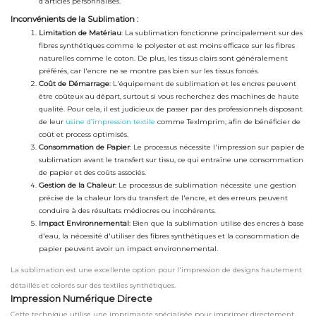
d'articles personnalisés.
Inconvénients de la Sublimation :
Limitation de Matériau
: La sublimation fonctionne principalement sur des
fibres synthétiques comme le polyester et est moins efficace sur les fibres
naturelles comme le coton. De plus, les tissus clairs sont généralement
préférés, car l'encre ne se montre pas bien sur les tissus foncés.
Coût de Démarrage
: L'équipement de sublimation et les encres peuvent
être coûteux au départ, surtout si vous recherchez des machines de haute
qualité. Pour cela, il est judicieux de passer par des professionnels disposant
de leur
usine d’impression textile
comme TexImprim, afin de bénéficier de
coût et process optimisés.
Consommation de Papier
: Le processus nécessite l'impression sur papier de
sublimation avant le transfert sur tissu, ce qui entraîne une consommation
de papier et des coûts associés.
Gestion de la Chaleur
: Le processus de sublimation nécessite une gestion
précise de la chaleur lors du transfert de l'encre, et des erreurs peuvent
conduire à des résultats médiocres ou incohérents.
Impact Environnemental
: Bien que la sublimation utilise des encres à base
d'eau, la nécessité d'utiliser des fibres synthétiques et la consommation de
papier peuvent avoir un impact environnemental.
La sublimation est une excellente option pour l'impression de designs hautement
détaillés et colorés sur des textiles synthétiques.
Impression Numérique Directe
Cette technique utilise une imprimante spécialisée pour imprimer directement