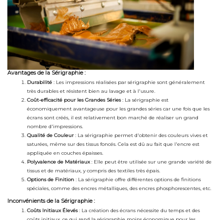
Avantages de la Sérigraphie :
Durabilité
: Les impressions réalisées par sérigraphie sont généralement
très durables et résistent bien au lavage et à l'usure.
Coût-efficacité pour les Grandes Séries
: La sérigraphie est
économiquement avantageuse pour les grandes séries car une fois que les
écrans sont créés, il est relativement bon marché de réaliser un grand
nombre d'impressions.
Qualité de Couleur
: La sérigraphie permet d'obtenir des couleurs vives et
saturées, même sur des tissus foncés. Cela est dû au fait que l'encre est
appliquée en couches épaisses.
Polyvalence de Matériaux
: Elle peut être utilisée sur une grande variété de
tissus et de matériaux, y compris des textiles très épais.
Options de Finition
: La sérigraphie offre différentes options de finitions
spéciales, comme des encres métalliques, des encres phosphorescentes, etc.
Inconvénients de la Sérigraphie :
Coûts Initiaux Élevés
: La création des écrans nécessite du temps et des
coûts initiaux, ce qui rend la sérigraphie moins économique pour les