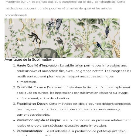
imprimée sur un papier spécial, puis transférée sur le tissu par chauffage. Cette
méthode est souvent utilisée pour les vêtements de sport et les articles
promotionnels.
Avantages de la Sublimation :
Haute Qualité d'Impression
: La sublimation permet des impressions aux
couleurs vives et aux détails fins, avec une grande netteté. Les images et les
motifs sont souvent plus nets par rapport aux autres techniques
d'impression.
Durabilité
: Comme l'encre est infusée dans le tissu plutôt que simplement
appliquée en surface, les impressions par sublimation résistent au lavage,
au frottement, et à la décoloration.
Flexibilité de Design
: Cette méthode est idéale pour des designs complexes,
des images en haute résolution ou des motifs aux couleurs variées, y
compris des dégradés.
Production Rapide et Propre
: La sublimation est un processus relativement
rapide et propre, sans séchage nécessaire après impression.
Personnalisation
: Elle est adaptée à la production de petites quantités ou