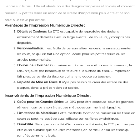
l'encre sur le tissu. Elle est idéale pour des designs complexes et colorés, et convient
mieux aux petites séries en raison de sa vitesse d'impression plus lente et de son
coût plus élevé par article.
Avantages de l'Impression Numérique Directe :
Détails et Couleurs
: La DTG est capable de reproduire des designs
extrêmement détaillés avec un large éventail de couleurs, y compris des
dégradés.
Personnalisation
: Il est facile de personnaliser les designs sans augmenter
les coûts, ce qui en fait une option idéale pour les petites séries ou les
articles personnalisés.
Douceur au Toucher
: Contrairement à d'autres méthodes d'impression, la
DTG n'ajoute pas beaucoup de texture à la surface du tissu. L'impression
fait presque partie du tissu, ce qui la rend douce au toucher.
Rapidité de Mise en Place
: Il n'y a pas besoin de créer des écrans ou des
plaques, donc la préparation est rapide.
Inconvénients de l'Impression Numérique Directe :
Coûts pour les Grandes Séries
: La DTG peut être coûteuse pour les grandes
séries en comparaison à d'autres méthodes comme la sérigraphie.
Limitations de Matériaux
: Cette méthode fonctionne mieux sur les tissus en
coton et peut ne pas être aussi efficace sur les fibres synthétiques.
Durabilité
: Bien que la qualité d'impression soit élevée, la DTG peut ne pas
être aussi durable que d'autres méthodes, en particulier sur les tissus qui
sont fréquemment lavés.