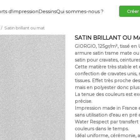
rts d'impression
Dessins
Qui sommes-nous ?
Créer
Satin brillant ou mat
SATIN BRILLANT OU M
GIORGIO, 125gr/m², tissé en
armure satin trame mate ou c
satin pour cravates, ceintures,
Cette matière très stable et é
confection de cravates unis, 
tissues. Effet très proche des
mais en polyester donc plu
La tenue des couleurs est exc
précise.
Impression made in France e
sans utilisation d’eau en pr
Water Respect par transfert
couleurs dans le temps.
Idéal uniforme, cérémonie, 