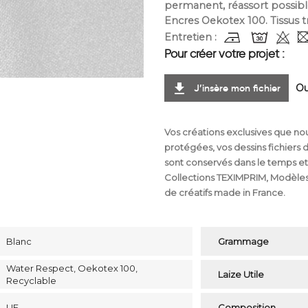
permanent, réassort possible
Encres Oekotex 100. Tissus tr
Entretien :
Pour créer votre projet :
file_download
J’insère mon fichier
O
dessin
Vos créations exclusives que no
protégées, vos dessins fichiers 
sont conservés dans le temps et
Collections TEXIMPRIM, Modèles
de créatifs made in France.
Blanc
Grammage
Water Respect, Oekotex 100,
Laize Utile
Recyclable
UE
Composition