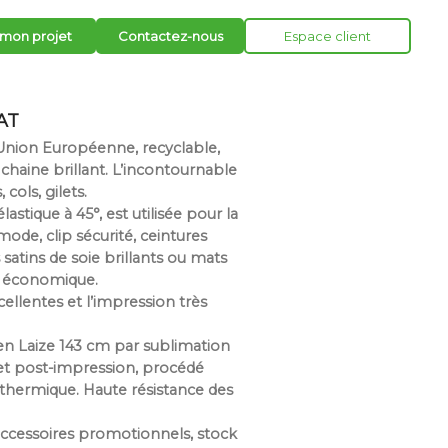
 mon projet
Contactez-nous
Espace client
AT
 Union Européenne, recyclable,
haine brillant. L’incontournable
 cols, gilets.
lastique à 45°, est utilisée pour la
mode, clip sécurité, ceintures
 satins de soie brillants ou mats
s économique.
ellentes et l’impression très
n Laize 143 cm par sublimation
é et post-impression, procédé
 thermique. Haute résistance des
accessoires promotionnels, stock