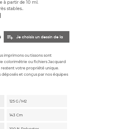
 à partir de 10 ml.
ès stables.
.
playlist_add
u
Je choisis un dessin de la
collection
us imprimons ou tissons sont
de colorimétrie ou fichiers Jacquard
 restent votre propriété unique.
 déposés et conçus par nos équipes
125 G / M2
143 Cm
100 % Polyester