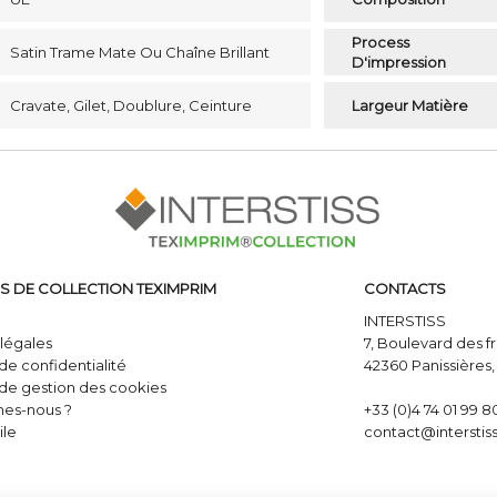
Process
Satin Trame Mate Ou Chaîne Brillant
D'impression
Cravate, Gilet, Doublure, Ceinture
Largeur Matière
S DE COLLECTION TEXIMPRIM
CONTACTS
INTERSTISS
légales
7, Boulevard des f
 de confidentialité
42360 Panissières
 de gestion des cookies
es-nous ?
+33 (0)4 74 01 99 8
ile
contact@interstis