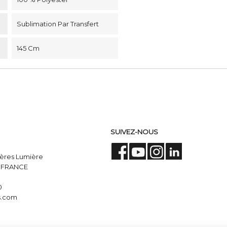
Sublimation Par Transfert
145 Cm
SUIVEZ-NOUS
Facebook
YouTube
Instagram
LinkedIn
rères Lumière
, FRANCE
0
s.com