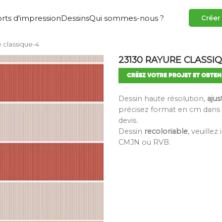
rts d'impression
Dessins
Qui sommes-nous ?
Créer
 classique-4
23130 RAYURE CLASSI
CRÉEZ VOTRE PROJET ET OBTEN
Dessin haute résolution,
ajus
précisez format en cm dans 
devis.
Dessin
recoloriable
, veuille
CMJN ou RVB.