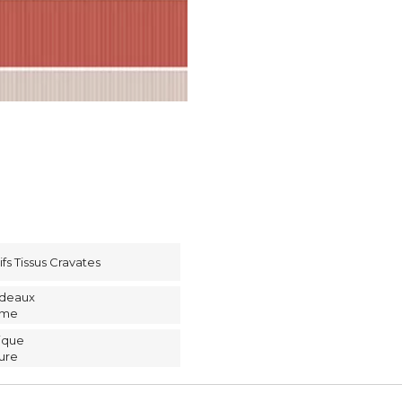
fs Tissus Cravates
deaux
ème
ique
ure