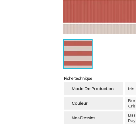
Fiche technique
Mode De Production
Moti
Bor
Couleur
Cr
Bas
Nos Dessins
Ray