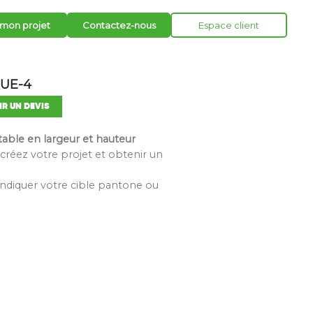
 mon projet
Contactez-nous
Espace client
QUE-4
IR UN DEVIS
table en largeur et hauteur
créez votre projet et obtenir un
z indiquer votre cible pantone ou