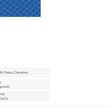
fs Tissus Cravates
u
quoise
mal
 Deco